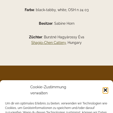
Farbe
: black-tabby, white, OSH n 24 03
Besitzer
: Sabine Horn
Züchter
: Burstné Hagyárossy Éva
Shagio-Chen Cattery
, Hungary
Al Djiibaajah
Cookie-Zustimmung
verwalten
SALUKI ZUCHT IN DEUTSCHLAND
Um dir ein optimales Erlebnis zu bieten, verwenden wir Technologien wie
Cookies, um Geräteinformationen zu speichern und/oder darauf
Unser Augenmerk in der Zucht liegt auf wesensfesten,
zuzugreifen. Wenn du diesen Technologien zustimmst, können wir Daten